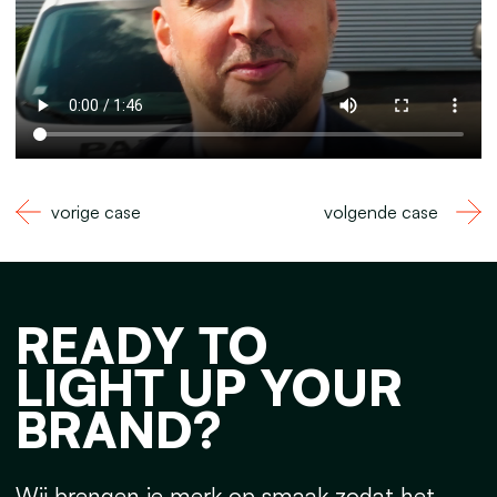
vorige case
volgende case
READY TO
LIGHT UP YOUR
BRAND?
Wij brengen je merk op smaak zodat het