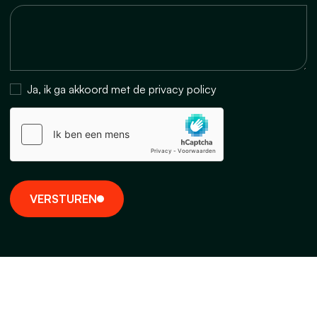
Ja, ik ga akkoord met de privacy policy
V
E
R
S
T
U
R
E
N