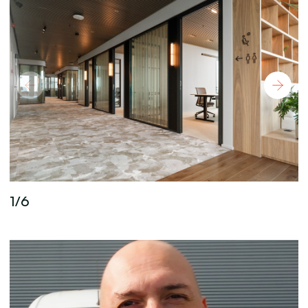
1
/
6