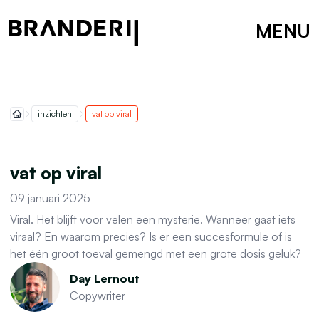
MENU
inzichten
vat op viral
vat op viral
09 januari 2025
Viral. Het blijft voor velen een mysterie. Wanneer gaat iets
viraal? En waarom precies? Is er een succesformule of is
het één groot toeval gemengd met een grote dosis geluk?
Day Lernout
Copywriter