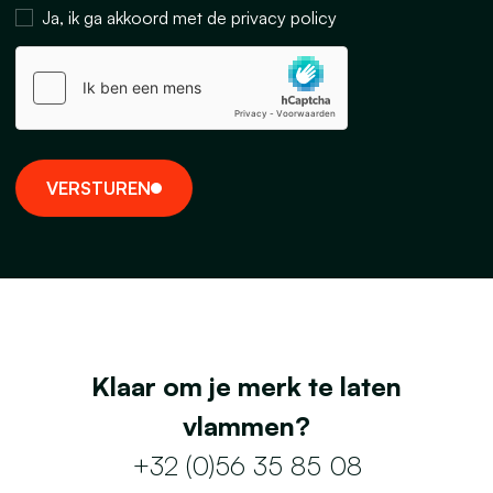
Ja, ik ga akkoord met de privacy policy
V
E
R
S
T
U
R
E
N
Klaar om je merk te laten
vlammen?
+32 (0)56 35 85 08