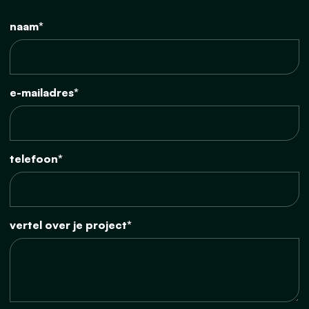
naam*
e-mailadres*
telefoon*
vertel over je project*