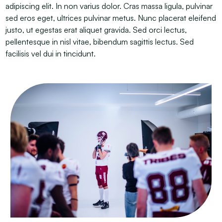
adipiscing elit. In non varius dolor. Cras massa ligula, pulvinar
sed eros eget, ultrices pulvinar metus. Nunc placerat eleifend
justo, ut egestas erat aliquet gravida. Sed orci lectus,
pellentesque in nisl vitae, bibendum sagittis lectus. Sed
facilisis vel dui in tincidunt.