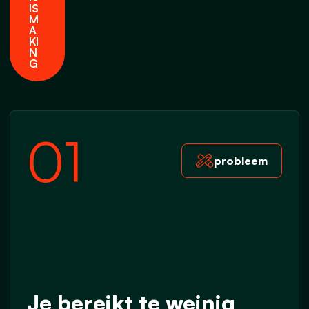
I
S
M
A
K
I
N
G
01
probleem
Je bereikt te weinig