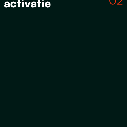
02
activatie