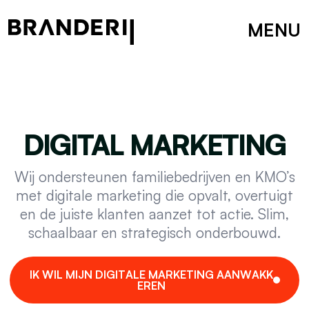
MENU
DIGITAL MARKETING
Wij ondersteunen familiebedrijven en KMO’s
met digitale marketing die opvalt, overtuigt
en de juiste klanten aanzet tot actie. Slim,
schaalbaar en strategisch onderbouwd.
I
K
W
I
L
M
I
J
N
D
I
G
I
T
A
L
E
M
A
R
K
E
T
I
N
G
A
A
N
W
A
K
K
E
R
E
N