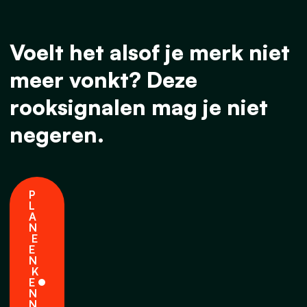
Voelt het alsof je merk niet
meer vonkt? Deze
rooksignalen mag je niet
negeren.
P
L
A
N
E
E
N
K
E
N
N