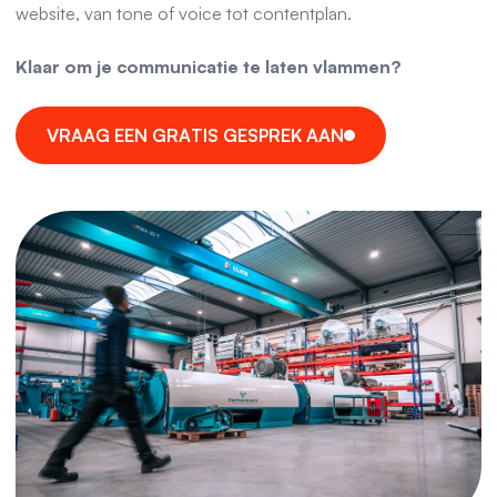
website, van tone of voice tot contentplan.
Klaar om je communicatie te laten vlammen?
V
R
A
A
G
E
E
N
G
R
A
T
I
S
G
E
S
P
R
E
K
A
A
N