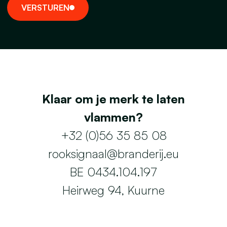
V
E
R
S
T
U
R
E
N
Klaar om je merk te laten
vlammen?
+32 (0)56 35 85 08
rooksignaal@branderij.eu
BE 0434.104.197
Heirweg 94, Kuurne