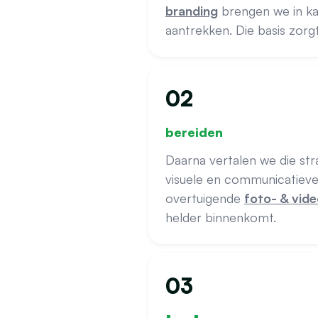
branding
brengen we in kaa
aantrekken. Die basis zorg
02
bereiden
Daarna vertalen we die st
visuele en communicatieve li
overtuigende
foto- & vide
helder binnenkomt.
03