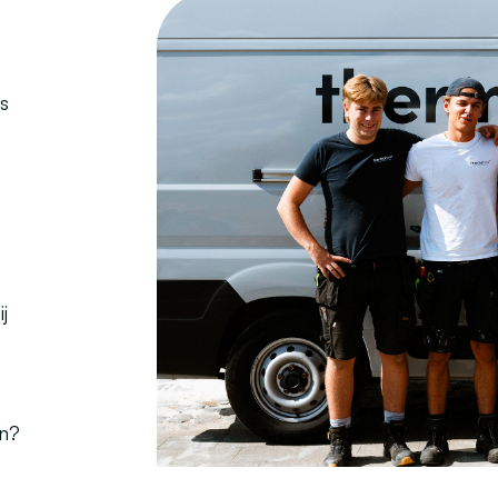
s
j
en?