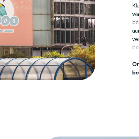
Kl
wa
be
aa
ve
bed
On
be