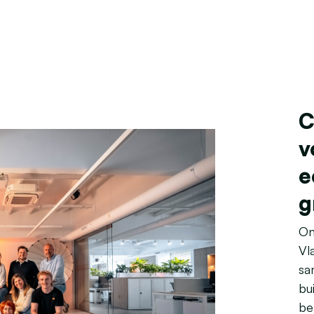
C
v
e
g
On
Vl
sa
bu
be