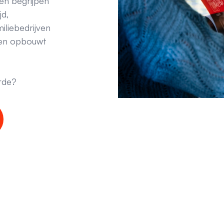
een begrijpen
jd,
iliebedrijven
wen opbouwt
rde?