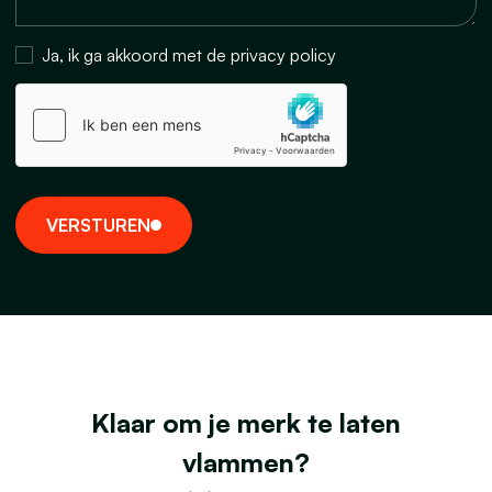
Ja, ik ga akkoord met de privacy policy
V
E
R
S
T
U
R
E
N
Klaar om je merk te laten
vlammen?