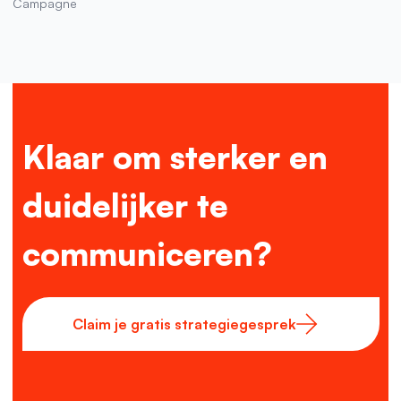
Campagne
Klaar om sterker en
duidelijker te
communiceren?
Claim je gratis strategiegesprek