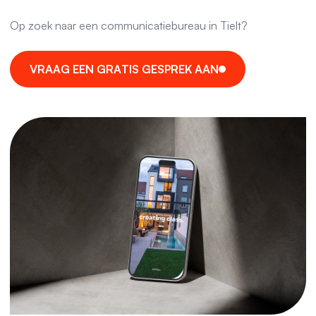
Op zoek naar een communicatiebureau in Tielt?
V
R
A
A
G
E
E
N
G
R
A
T
I
S
G
E
S
P
R
E
K
A
A
N