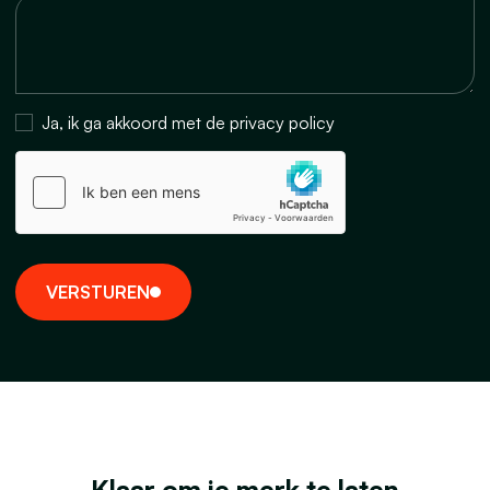
Ja, ik ga akkoord met de privacy policy
V
E
R
S
T
U
R
E
N
Klaar om je merk te laten