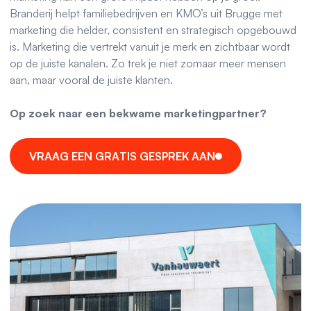
Branderij helpt familiebedrijven en KMO’s uit Brugge met
marketing die helder, consistent en strategisch opgebouwd
is. Marketing die vertrekt vanuit je merk en zichtbaar wordt
op de juiste kanalen. Zo trek je niet zomaar meer mensen
aan, maar vooral de juiste klanten.
Op zoek naar een bekwame marketingpartner?
V
R
A
A
G
E
E
N
G
R
A
T
I
S
G
E
S
P
R
E
K
A
A
N