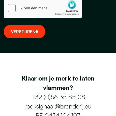
V
E
R
S
T
U
R
E
N
Klaar om je merk te laten
vlammen?
+32 (0)56 35 85 08
rooksignaal@branderij.eu
BE 0434.104.197