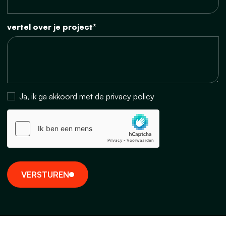
vertel over je project*
Ja, ik ga akkoord met de privacy policy
V
E
R
S
T
U
R
E
N