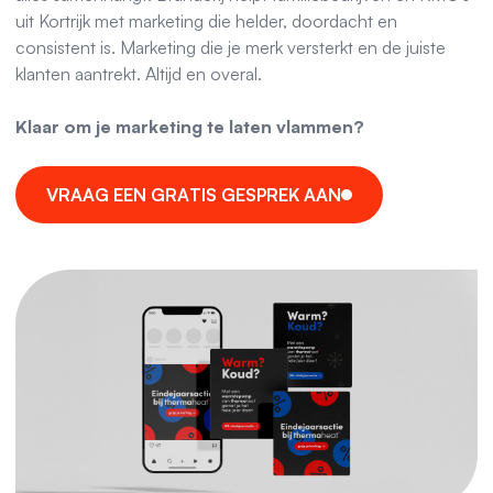
uit Kortrijk met marketing die helder, doordacht en
consistent is. Marketing die je merk versterkt en de juiste
klanten aantrekt. Altijd en overal.
Klaar om je marketing te laten vlammen?
V
R
A
A
G
E
E
N
G
R
A
T
I
S
G
E
S
P
R
E
K
A
A
N