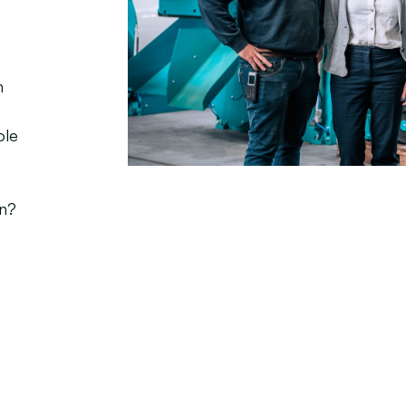
n
ole
en?