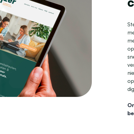
c
St
me
me
op
sn
ve
ni
op
di
On
be