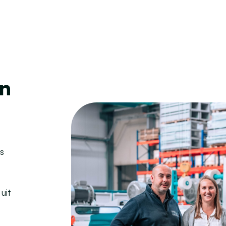
en
s
uit