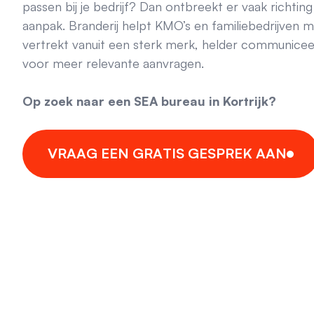
passen bij je bedrijf? Dan ontbreekt er vaak richting 
aanpak. Branderij helpt KMO’s en familiebedrijven 
vertrekt vanuit een sterk merk, helder communicee
voor meer relevante aanvragen.
Op zoek naar een SEA bureau in Kortrijk?
V
R
A
A
G
E
E
N
G
R
A
T
I
S
G
E
S
P
R
E
K
A
A
N