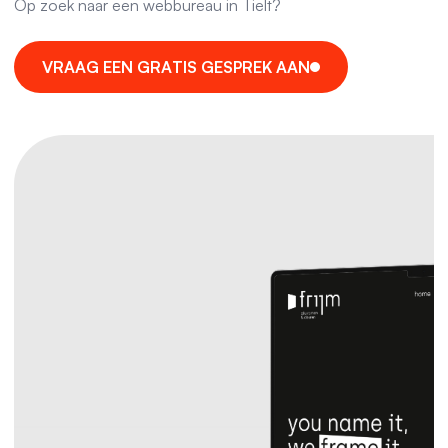
Op zoek naar een webbureau in Tielt?
V
R
A
A
G
E
E
N
G
R
A
T
I
S
G
E
S
P
R
E
K
A
A
N