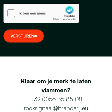
V
E
R
S
T
U
R
E
N
Klaar om je merk te laten
vlammen?
+32 (0)56 35 85 08
rooksignaal@branderij.eu