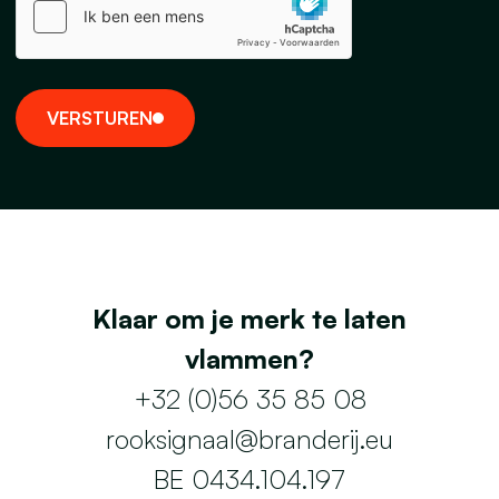
V
E
R
S
T
U
R
E
N
Klaar om je merk te laten
vlammen?
+32 (0)56 35 85 08
rooksignaal@branderij.eu
BE 0434.104.197