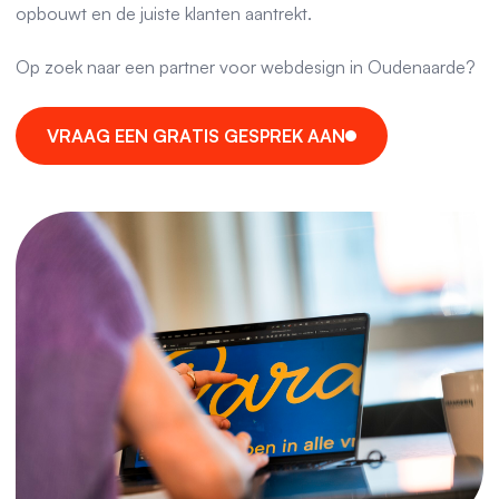
opbouwt en de juiste klanten aantrekt.
Op zoek naar een partner voor webdesign in Oudenaarde?
V
R
A
A
G
E
E
N
G
R
A
T
I
S
G
E
S
P
R
E
K
A
A
N