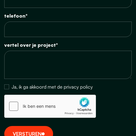
telefoon*
vertel over je project*
Ja, ik ga akkoord met de privacy policy
V
E
R
S
T
U
R
E
N