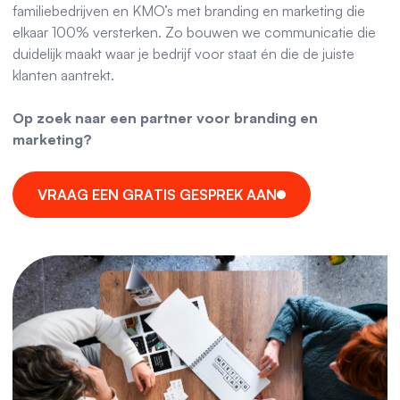
familiebedrijven en KMO’s met branding en marketing die
elkaar 100% versterken. Zo bouwen we communicatie die
duidelijk maakt waar je bedrijf voor staat én die de juiste
klanten aantrekt.
Op zoek naar een partner voor branding en
marketing?
V
R
A
A
G
E
E
N
G
R
A
T
I
S
G
E
S
P
R
E
K
A
A
N