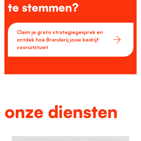
te stemmen?
Claim je gratis strategiegesprek en
ontdek hoe Branderij jouw bedrijf
vooruitstuwt
onze diensten