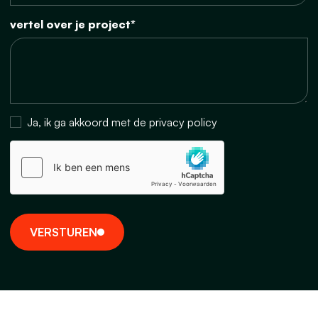
vertel over je project*
Ja, ik ga akkoord met de privacy policy
V
E
R
S
T
U
R
E
N