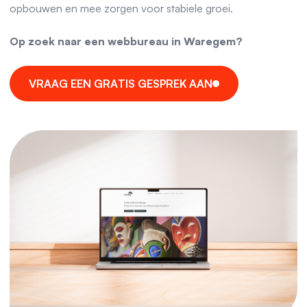
opbouwen en mee zorgen voor stabiele groei.
Op zoek naar een webbureau in Waregem?
V
R
A
A
G
E
E
N
G
R
A
T
I
S
G
E
S
P
R
E
K
A
A
N