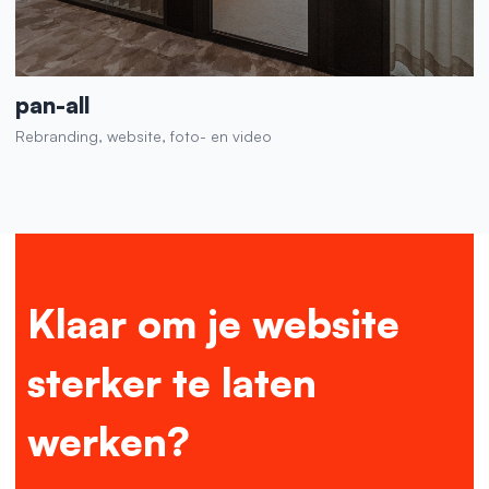
pan-all
Rebranding, website, foto- en video
Klaar om je website
sterker te laten
werken?