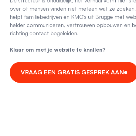
De structuur is onduidelijk, het verhaal komt niet s
over of mensen vinden niet meteen wat ze zoeken. 
helpt familiebedrijven en KMO’s uit Brugge met webs
helder communiceren, vertrouwen opbouwen en b
richting contact begeleiden.
Klaar om met je website te knallen?
V
R
A
A
G
E
E
N
G
R
A
T
I
S
G
E
S
P
R
E
K
A
A
N