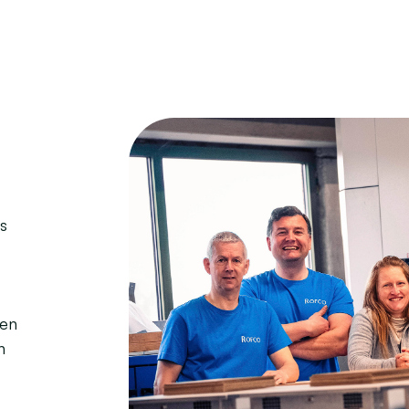
s
wen
n