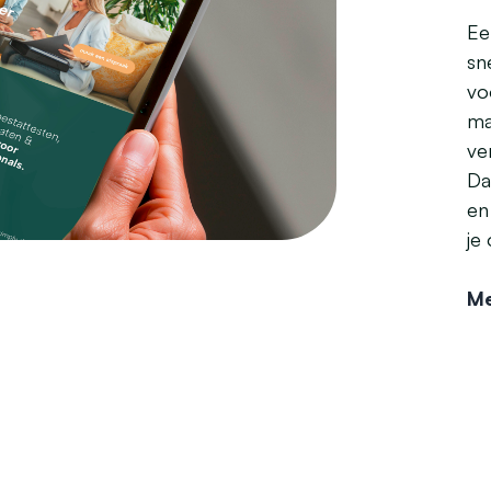
Ee
sn
vo
ma
ve
Da
en
je
Me