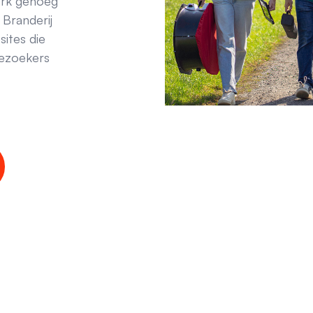
terk genoeg
Branderij
ites die
ezoekers