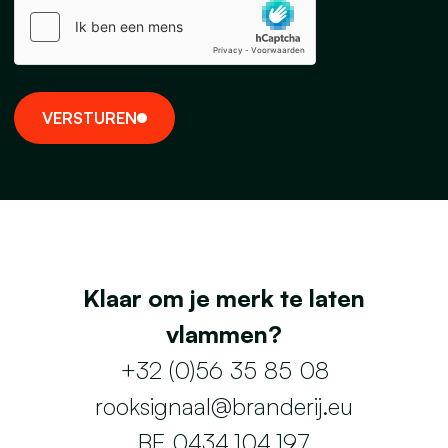
V
E
R
S
T
U
R
E
N
Klaar om je merk te laten
vlammen?
+32 (0)56 35 85 08
rooksignaal@branderij.eu
BE 0434.104.197